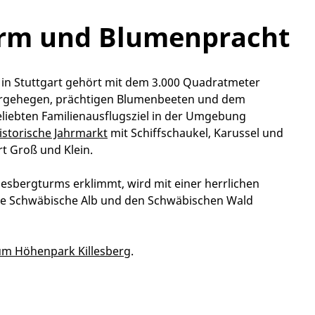
turm und Blumenpracht
g
in Stuttgart
gehört mit
dem
3.000 Quadratmeter
iergehegen, prächtigen Blumenbeeten und de
m
liebten
Familiena
usflugsziel in der Umgebung
istorische Jahrmarkt
mit Schiffschaukel, Karussel und
t Groß und Klein.
llesbergturms erklimmt, wird mit einer herrlichen
 die Schwäbische Alb und den Schwäbischen Wald
zum Höhenpark Killesberg
.