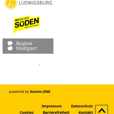
Facebook
Pinterest
Youtube
Vimeo
Instagram
powered by
Komm.ONE
Impressum
Datenschutz
Zum
Cookies
Barrierefreiheit
Kontakt