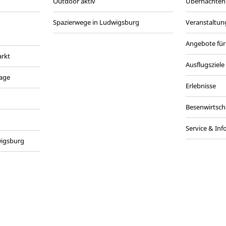
Outdoor aktiv
Übernachten
Spazierwege in Ludwigsburg
Veranstaltun
Angebote fü
rkt
Ausflugsziele
tage
Erlebnisse
Besenwirtsch
Service & Inf
wigsburg