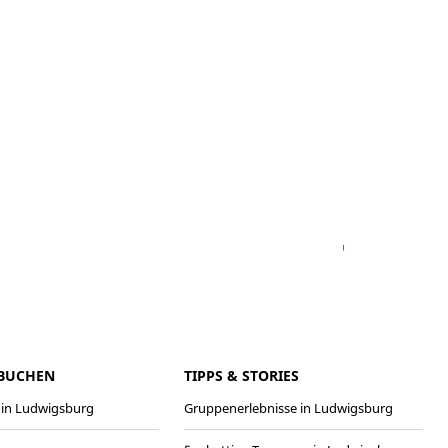
Facebook
Pinterest
Youtube
Vimeo
Instagr
 BUCHEN
TIPPS & STORIES
 in Ludwigsburg
Gruppenerlebnisse in Ludwigsburg