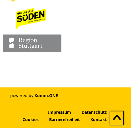
Facebook
Pinterest
Youtube
Vimeo
Instagram
powered by
Komm.ONE
Impressum
Datenschutz
Zum
Cookies
Barrierefreiheit
Kontakt
Seitenan