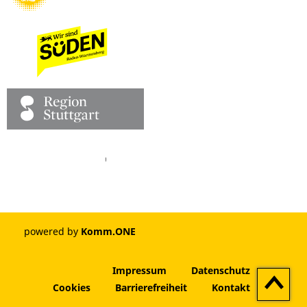
Facebook
Pinterest
Youtube
Vimeo
Instagram
powered by
Komm.ONE
Impressum
Datenschutz
Zum
Cookies
Barrierefreiheit
Kontakt
Seitenan