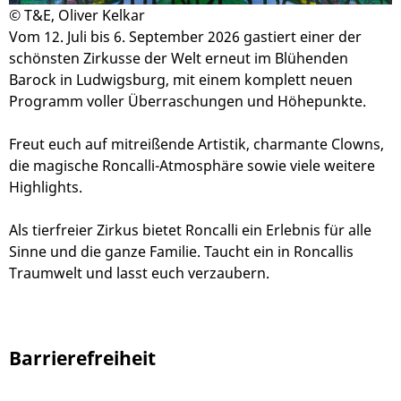
© T&E, Oliver Kelkar
Vom 12. Juli bis 6. September 2026 gast
i
ert einer der
schönsten Zirkusse der Welt erneut im Blühenden
Barock in Ludwigsburg
, mit einem komplett neuen
Programm
voller Überraschungen und Höhepunkte
.
Freut euch auf mitreißende Artistik, charmante Clowns,
die magische Roncalli-Atmosphäre sowie viele weitere
H
ighlights
.
Als tierfreier
Z
ir
k
us
bietet
R
oncalli ein Erlebnis für alle
Sinne und die ganze Familie.
Taucht ein in Roncallis
Traumwelt und lasst euch verzaubern.
Barrierefreiheit