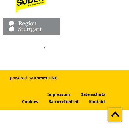
Facebook
Pinterest
Youtube
Vimeo
Instagram
powered by
Komm.ONE
Impressum
Datenschutz
Cookies
Barrierefreiheit
Kontakt
Zum
Seitenan