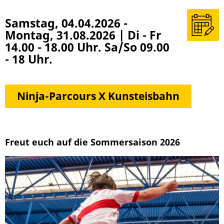
Termin
Samstag, 04.04.2026
-
in
Montag, 31.08.2026
|
Di - Fr
meinen
14.00 - 18.00 Uhr. Sa/So 09.00
Kalender
- 18 Uhr.
(z. B.
Outlook)
überneh
Ninja-Parcours X Kunsteisbahn
Freut euch auf die Sommersaison 2026