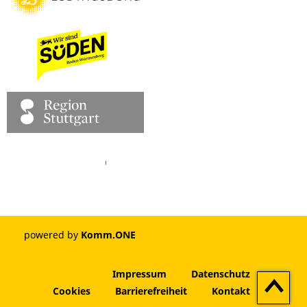
Facebook
Pinterest
Youtube
Vimeo
Instagram
powered by
Komm.ONE
Impressum
Datenschutz
Zum
Cookies
Barrierefreiheit
Kontakt
Seitenan