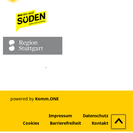
Facebook
Pinterest
Youtube
Vimeo
Instagram
powered by
Komm.ONE
Impressum
Datenschutz
Zum
Cookies
Barrierefreiheit
Kontakt
Seitenan