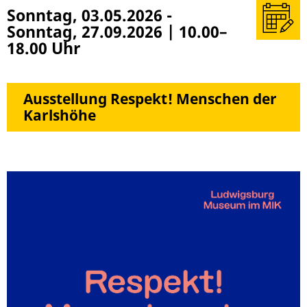
Termin
Sonntag, 03.05.2026
-
in
Sonntag, 27.09.2026
|
10.00–
meinen
18.00 Uhr
Kalender
(z. B.
Outlook)
Ausstellung Respekt! Menschen der
überneh
Karlshöhe