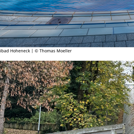
eibad Hoheneck | © Thomas Moeller