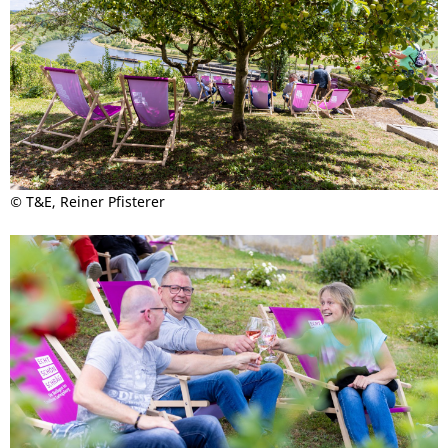
©
T&E, Reiner Pfisterer