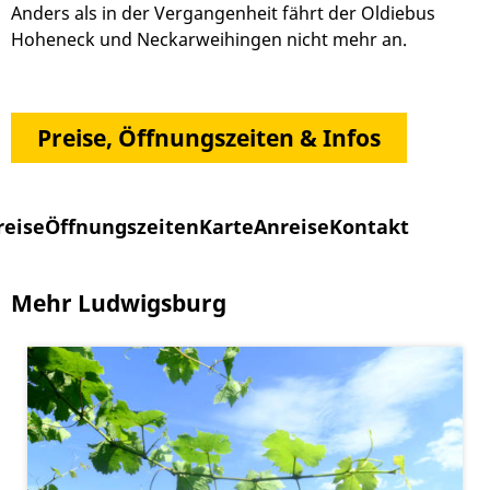
Anders als in der Vergangenheit fährt der Oldiebus
Hoheneck und Neckarweihingen nicht mehr an.
Preise, Öffnungszeiten & Infos
reise
Öffnungszeiten
Karte
Anreise
Kontakt
Mehr Ludwigsburg