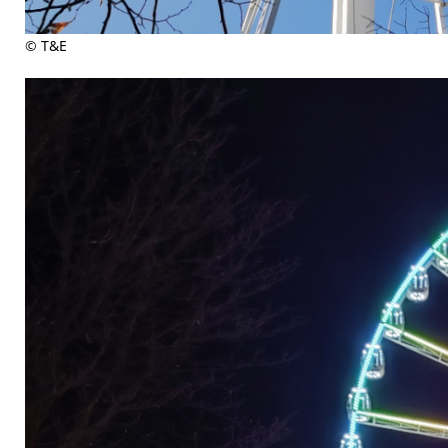
© T&E