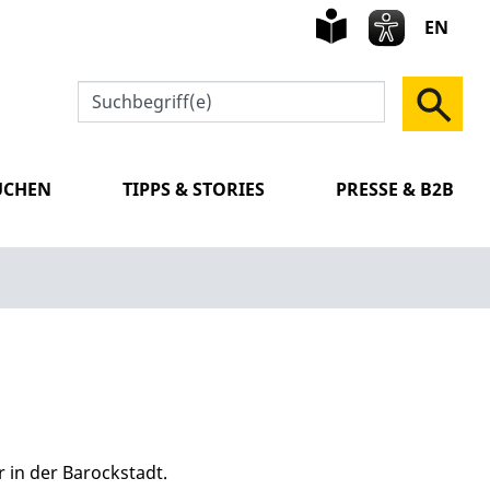
leichte
Sprach
EN
UCHEN
TIPPS & STORIES
PRESSE & B2B
 in der Barockstadt.